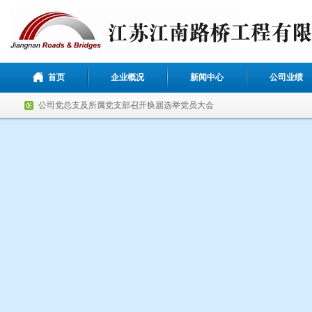
首页
企业概况
新闻中心
公司业绩
喜报！公司荣获两项省级QC成果
百日攻坚正当时，凝聚合力齐攻坚
公司党总支及所属党支部召开换届选举党员大会
公司工会举办退休职工欢送会
“战高温，送清凉”公司开展高温慰问活动
凝心聚力谱新篇 奋楫扬帆启新程
公司获评“2024年度惠山区优秀建筑业企业”荣誉称号
喜迎乔迁 扬帆再启
江南路桥连续5年获评“惠山区优秀建筑业企业”
公司荣获2023年度惠山区重点工程项目先进单位称号
喜报！公司荣获两项省级QC成果
百日攻坚正当时，凝聚合力齐攻坚
公司党总支及所属党支部召开换届选举党员大会
公司工会举办退休职工欢送会
“战高温，送清凉”公司开展高温慰问活动
凝心聚力谱新篇 奋楫扬帆启新程
公司获评“2024年度惠山区优秀建筑业企业”荣誉称号
喜迎乔迁 扬帆再启