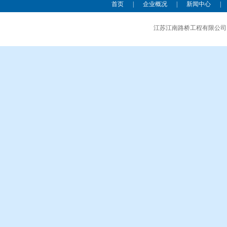
首页
|
企业概况
|
新闻中心
|
江苏江南路桥工程有限公司