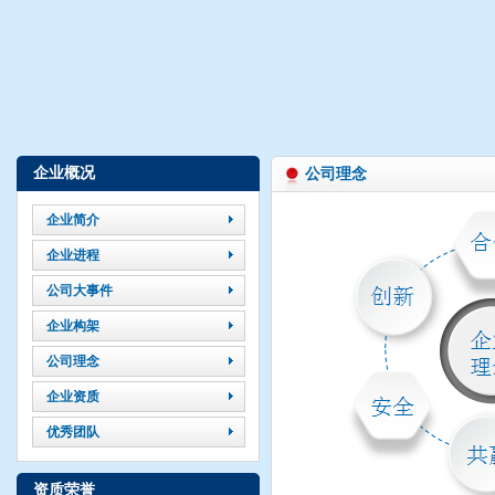
喜迎乔迁 扬帆再启
江南路桥连续5年获评“惠山区优秀建筑业企业”
公司荣获2023年度惠山区重点工程项目先进单位称号
企业概况
公司理念
企业简介
企业进程
公司大事件
企业构架
公司理念
企业资质
优秀团队
资质荣誉