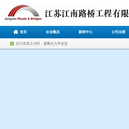
首页
企业概况
新闻中心
公司业绩
喜报！公司荣获两项省级QC成果
百日攻坚正当时，凝聚合力齐攻坚
公司党总支及所属党支部召开换届选举党员大会
公司工会举办退休职工欢送会
“战高温，送清凉”公司开展高温慰问活动
凝心聚力谱新篇 奋楫扬帆启新程
公司获评“2024年度惠山区优秀建筑业企业”荣誉称号
喜迎乔迁 扬帆再启
江南路桥连续5年获评“惠山区优秀建筑业企业”
公司荣获2023年度惠山区重点工程项目先进单位称号
喜报！公司荣获两项省级QC成果
百日攻坚正当时，凝聚合力齐攻坚
公司党总支及所属党支部召开换届选举党员大会
公司工会举办退休职工欢送会
“战高温，送清凉”公司开展高温慰问活动
凝心聚力谱新篇 奋楫扬帆启新程
公司获评“2024年度惠山区优秀建筑业企业”荣誉称号