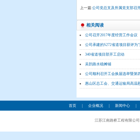
上一篇:
公司党总支及所属党支部召
相关阅读
公司召开2017年度经营工作会议
公司承建的S272省道项目获评为
340省道项目部开工启动
吴韵路水稳摊铺
公司顺利召开工会换届选举暨第
惠山区总工会、交通运输局高温慰
首页
|
企业概况
|
新闻中心
|
江苏江南路桥工程有限公司