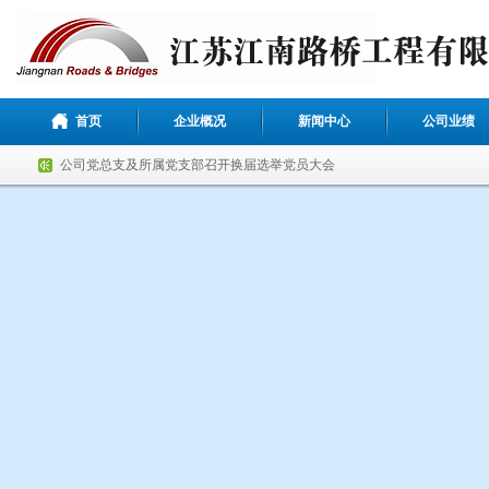
首页
企业概况
新闻中心
公司业绩
喜报！公司荣获两项省级QC成果
百日攻坚正当时，凝聚合力齐攻坚
公司党总支及所属党支部召开换届选举党员大会
公司工会举办退休职工欢送会
“战高温，送清凉”公司开展高温慰问活动
凝心聚力谱新篇 奋楫扬帆启新程
公司获评“2024年度惠山区优秀建筑业企业”荣誉称号
喜迎乔迁 扬帆再启
江南路桥连续5年获评“惠山区优秀建筑业企业”
公司荣获2023年度惠山区重点工程项目先进单位称号
喜报！公司荣获两项省级QC成果
百日攻坚正当时，凝聚合力齐攻坚
公司党总支及所属党支部召开换届选举党员大会
公司工会举办退休职工欢送会
“战高温，送清凉”公司开展高温慰问活动
凝心聚力谱新篇 奋楫扬帆启新程
公司获评“2024年度惠山区优秀建筑业企业”荣誉称号
喜迎乔迁 扬帆再启