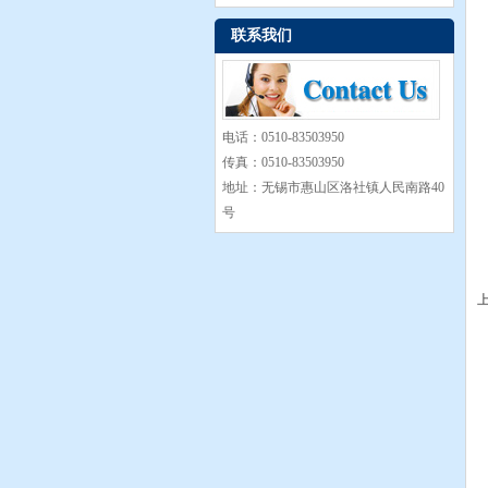
联系我们
电话：0510-83503950
传真：0510-83503950
地址：无锡市惠山区洛社镇人民南路40
号
上