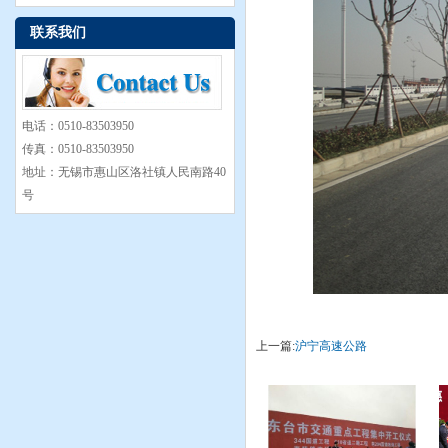
联系我们
电话：0510-83503950
传真：0510-83503950
地址：无锡市惠山区洛社镇人民南路40
号
上一篇:
沪宁高速公路